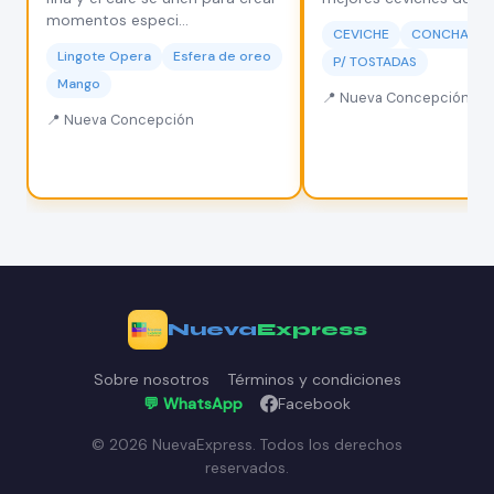
momentos especi...
CEVICHE
CONCHAS
Lingote Opera
Esfera de oreo
P/ TOSTADAS
Mango
📍 Nueva Concepción
📍 Nueva Concepción
Nueva
Express
Sobre nosotros
Términos y condiciones
💬 WhatsApp
Facebook
©
2026
NuevaExpress. Todos los derechos
reservados.