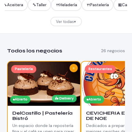
🔧
Aceitera
🔧
Taller
🍴
Heladería
🍴
Pastelería
🏪
Cafet
Ver todas
▾
Todos los negocios
26 negocios
⭐
Pastelería
Restaurantes
🛵 Delivery
🛵
Abierto
Abierto
DelCastillo | Pastelería
CEVICHERIA EL 
Bistró
DE NOE
Un espacio donde la repostería
Dedicados a preparar l
fina y el café se unen para crear
mejores ceviches de la 