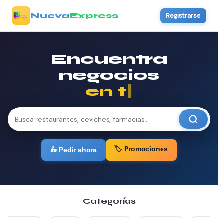
Nueva
Express
Registrarse
Encuentra
negocios
en tu
|
🏷️ Promociones
🛵 Pedir ahora
Categorías